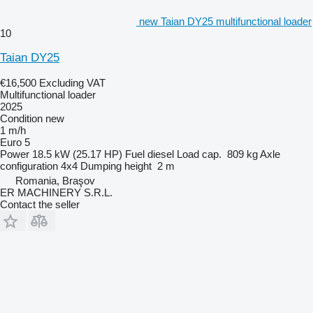
new Taian DY25 multifunctional loader
10
Taian DY25
€16,500
Excluding VAT
Multifunctional loader
2025
Condition
new
1 m/h
Euro 5
Power
18.5 kW (25.17 HP)
Fuel
diesel
Load cap.
809 kg
Axle
configuration
4x4
Dumping height
2 m
Romania, Braşov
ER MACHINERY S.R.L.
Contact the seller