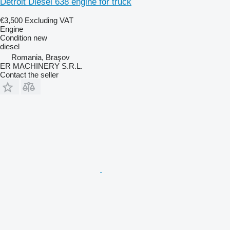
Detroit Diesel 638 engine for truck
€3,500
Excluding VAT
Engine
Condition
new
diesel
Romania, Braşov
ER MACHINERY S.R.L.
Contact the seller