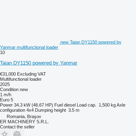
new Taian DY1150 powered by
Yanmar multifunctional loader
10
Taian DY1150 powered by Yanmar
€31,000
Excluding VAT
Multifunctional loader
2025
Condition
new
1 m/h
Euro 5
Power
34.3 kW (46.67 HP)
Fuel
diesel
Load cap.
1,500 kg
Axle
configuration
4x4
Dumping height
3.5 m
Romania, Braşov
ER MACHINERY S.R.L.
Contact the seller