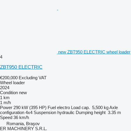
new ZBT950 ELECTRIC wheel loader
4
ZBT950 ELECTRIC
€200,000
Excluding VAT
Wheel loader
2024
Condition
new
1 km
1 m/h
Power
290 kW (395 HP)
Fuel
electro
Load cap.
5,500 kg
Axle
configuration
4x4
Suspension
hydraulic
Dumping height
3.35 m
Speed
36 km/h
Romania, Braşov
ER MACHINERY S.R.L.