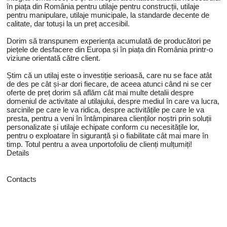
în piața din România pentru utilaje pentru construcții, utilaje
pentru manipulare, utilaje municipale, la standarde decente de
calitate, dar totuși la un preț accesibil.
Dorim să transpunem experiența acumulată de producători pe
piețele de desfacere din Europa și în piața din România printr-o
viziune orientată către client.
Știm că un utilaj este o investiție serioasă, care nu se face atât
de des pe cât și-ar dori fiecare, de aceea atunci când ni se cer
oferte de preț dorim să aflăm cât mai multe detalii despre
domeniul de activitate al utilajului, despre mediul în care va lucra,
sarcinile pe care le va ridica, despre activitățile pe care le va
presta, pentru a veni în întâmpinarea clienților noștri prin soluții
personalizate și utilaje echipate conform cu necesitățile lor,
pentru o exploatare în siguranță și o fiabilitate cât mai mare în
timp. Totul pentru a avea unportofoliu de clienți mulțumiți!
Details
Contacts